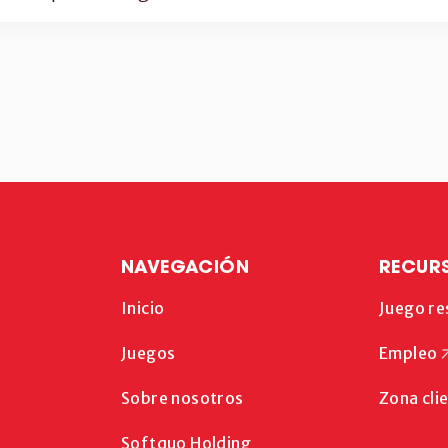
NAVEGACIÓN
RECUR
Inicio
Juego r
Juegos
Empleo
Sobre nosotros
Zona cli
Softquo Holding