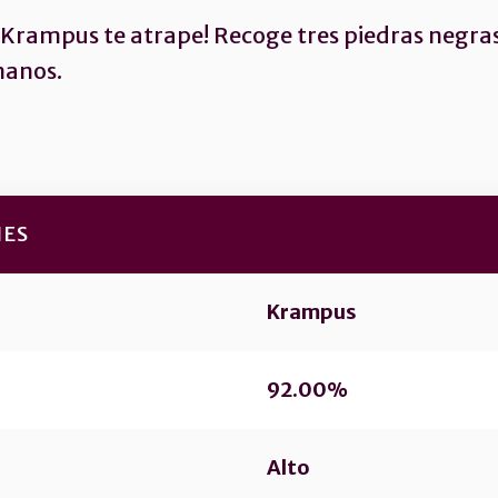
e Krampus te atrape! Recoge tres piedras negras
manos.
NES
Krampus
92.00%
Alto